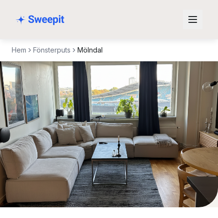
Hoppa till innehåll
Hem
Fönsterputs
Mölndal