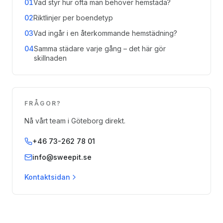
01
Vad styr hur ofta man behöver hemstäda?
02
Riktlinjer per boendetyp
03
Vad ingår i en återkommande hemstädning?
04
Samma städare varje gång – det här gör
skillnaden
FRÅGOR?
Nå vårt team i Göteborg direkt.
+46 73-262 78 01
info@sweepit.se
Kontaktsidan