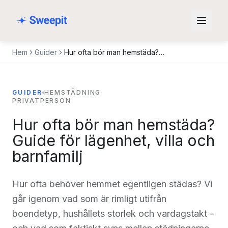
Hoppa till innehåll
Hem
Guider
Hur ofta bör man hemstäda? Guide för lägenhet, villa och barnfamilj
GUIDER
HEMSTÄDNING
PRIVATPERSON
Hur ofta bör man hemstäda?
Guide för lägenhet, villa och
barnfamilj
Hur ofta behöver hemmet egentligen städas? Vi
går igenom vad som är rimligt utifrån
boendetyp, hushållets storlek och vardagstakt –