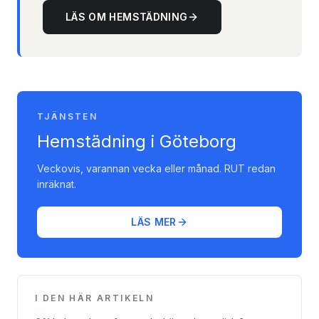
LÄS OM HEMSTÄDNING
TJÄNSTEN
Hemstädning i Göteborg
Veckovis, varannan vecka eller månad. RUT redan
inräknat.
LÄS MER
I DEN HÄR ARTIKELN