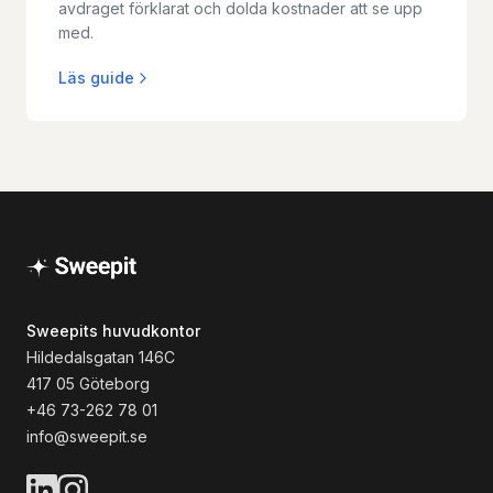
avdraget förklarat och dolda kostnader att se upp
med.
Läs guide
Sweepits huvudkontor
Hildedalsgatan 146C
417 05 Göteborg
+46 73-262 78 01
info@sweepit.se