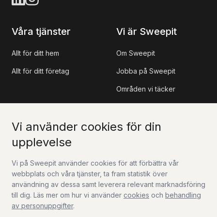
Våra tjänster
Vi är Sweepit
Allt för ditt hem
Om Sweepit
Allt för ditt företag
Jobba på Sweepit
Områden vi täcker
Referensprojekt
Vi använder cookies för din
Information
Kontakt
upplevelse
Sweepit App
Kontakta oss
Vi på Sweepit använder cookies för att förbättra vår
webbplats och våra tjänster, ta fram statistik över
Om rutavdraget
Jobba hos oss
användning av dessa samt leverera relevant marknadsföring
FAQ
till dig. Läs mer om hur vi använder
cookies
och
behandling
av personuppgifter
.
Guider