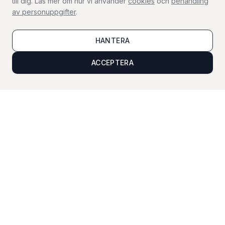
till dig. Läs mer om hur vi använder
cookies
och
behandling
av personuppgifter
.
Fönsterputs
Professionell fönsterputsning
HANTERA
ACCEPTERA
Visningsstädning
Städning inför bostadsvisning
Semesterservice
Hemtillsyn under din semester
För företag