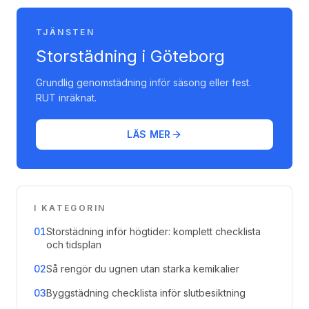
TJÄNSTEN
Storstädning i Göteborg
Grundlig genomstädning inför säsong eller fest.
RUT inräknat.
LÄS MER
I KATEGORIN
01
Storstädning inför högtider: komplett checklista
och tidsplan
02
Så rengör du ugnen utan starka kemikalier
03
Byggstädning checklista inför slutbesiktning