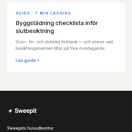
GUIDE
·
7 MIN LÄSNING
Byggstädning checklista inför
slutbesiktning
Grov-, fin- och slutstäd förklarat — och precis vad
besiktningsmannen tittar på före övertagande.
Läs guide
Sweepits huvudkontor