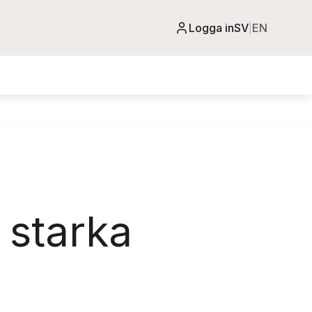
Logga in
SV
EN
|
 starka