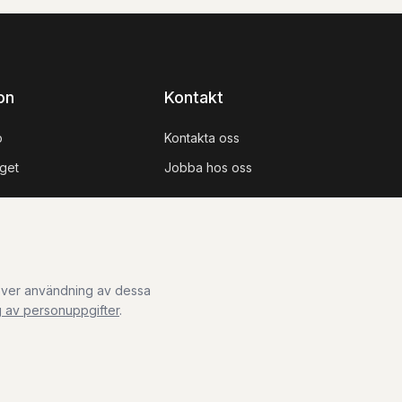
on
Kontakt
p
Kontakta oss
get
Jobba hos oss
k över användning av dessa
 av personuppgifter
.