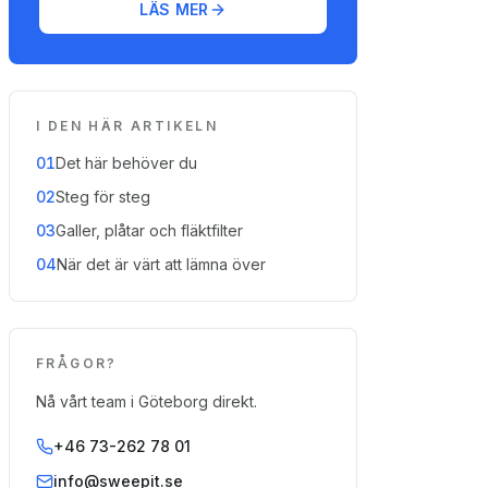
LÄS MER
I DEN HÄR ARTIKELN
01
Det här behöver du
02
Steg för steg
03
Galler, plåtar och fläktfilter
04
När det är värt att lämna över
FRÅGOR?
Nå vårt team i Göteborg direkt.
+46 73-262 78 01
info@sweepit.se