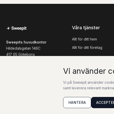
Våra tjänster
Allt för ditt hem
Sweepits huvudkontor
Allt för ditt företag
Hildedalsgatan 146C
417 05 Göteborg
+46 73-262 78 01
info@sweepit.se
Vi använder c
Vi på Sweepit använder cookies
samt leverera relevant marknad
HANTERA
ACCEPTE
Sidkarta
Utförandevillkor
Försäljningsvillkor
Integritetspolicy
Cooki