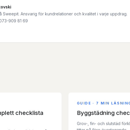
tovski
Sweepit. Ansvarig för kundrelationer och kvalitet i varje uppdrag.
073-909 81 69
GUIDE
·
7 MIN LÄSNIN
mplett checklista
Byggstädning checkl
Grov-, fin- och slutstäd fö
tittar på före övertagande.