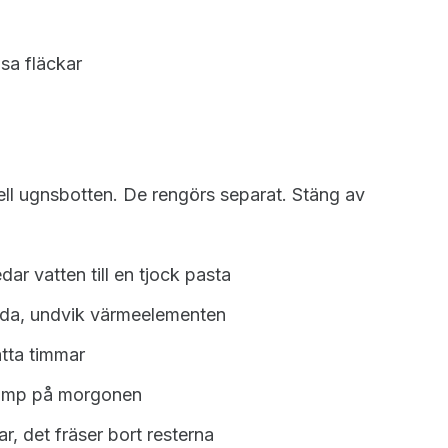
isa fläckar
uell ugnsbotten. De rengörs separat. Stäng av
r vatten till en tjock pasta
sida, undvik värmeelementen
åtta timmar
vamp på morgonen
r, det fräser bort resterna