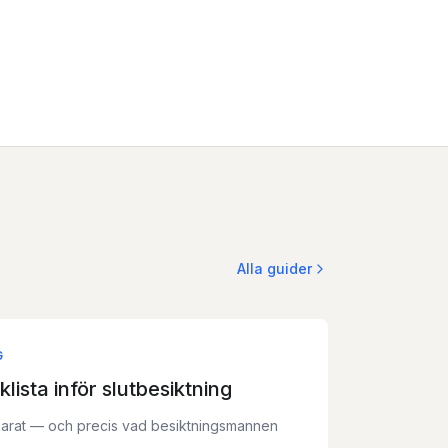
Alla guider
G
ista inför slutbesiktning
rklarat — och precis vad besiktningsmannen