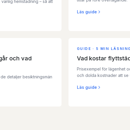
 vanlig hemstädning – så att
Läs guide
GUIDE
·
5 MIN LÄSNIN
ngår och vad
Vad kostar flyttst
Prisexempel för lägenhet oc
och dolda kostnader att se
us de detaljer besiktningsmän
Läs guide