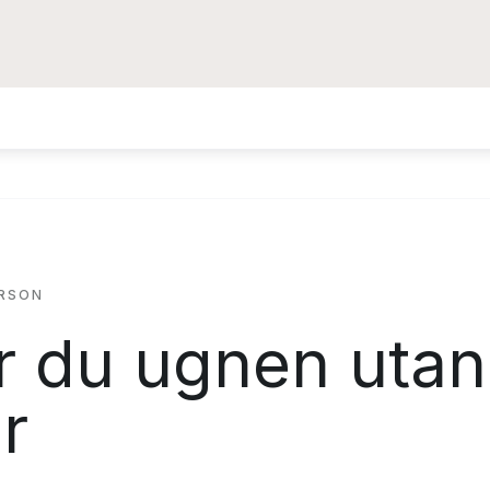
ERSON
r du ugnen utan
r