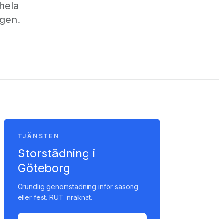
 hela
ngen.
TJÄNSTEN
Storstädning i
Göteborg
Grundlig genomstädning inför säsong
eller fest. RUT inräknat.