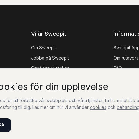
Vi är Sweepit
Informati
Om Sweepit
Sweepit Ap
Jobba på Sweepit
Om rutavdra
Områden vi täcker
FAQ
Referensprojekt
Guider
ookies för din upplevelse
 för att förbättra vår webbplats och våra tjänster, ta fram statisti
sföring till dig. Läs mer om hur vi använder
cookies
och
behandling
RA
epolicy
Tillgänglighetsredogörelse
Hantera cookies