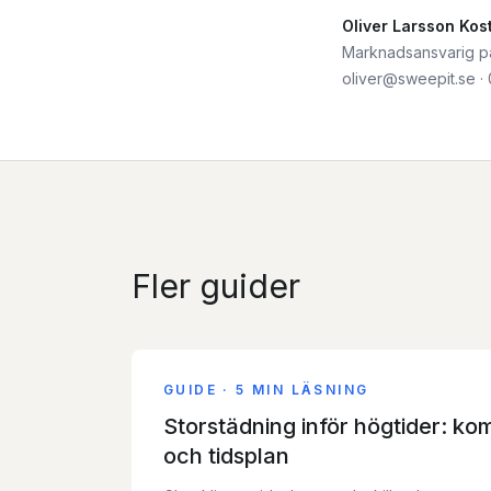
Oliver Larsson Kos
Marknadsansvarig på 
oliver@sweepit.se
·
Fler guider
GUIDE
·
5 MIN LÄSNING
Storstädning inför högtider: ko
och tidsplan