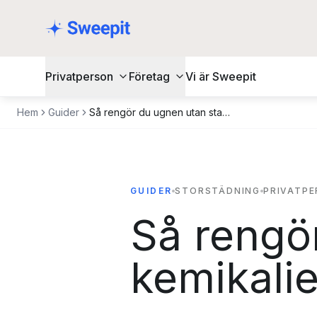
Hoppa till innehåll
Privatperson
Företag
Vi är Sweepit
Hem
Guider
Så rengör du ugnen utan starka kemikalier
GUIDER
STORSTÄDNING
PRIVATP
Så rengö
kemikalie