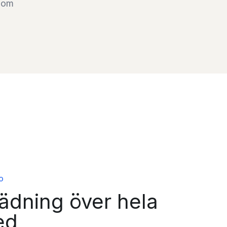
k om
O
dning över hela
ed