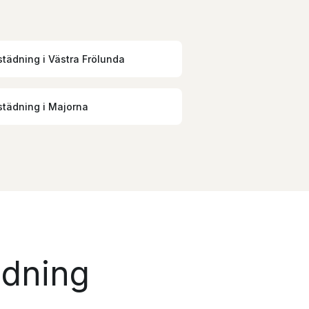
tädning
i
Västra Frölunda
tädning
i
Majorna
ädning