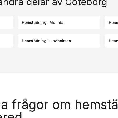
andra delar av Göteborg
Hemstädning
i
Mölndal
Hems
Hemstädning
i
Lindholmen
Hems
ga frågor om hemst
ered