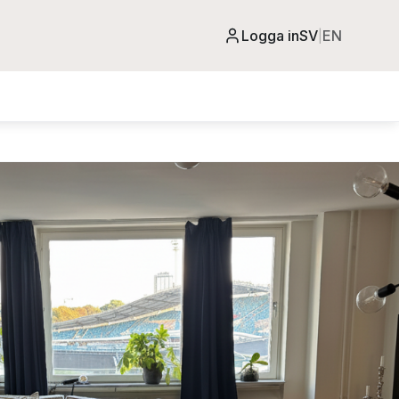
Logga in
SV
EN
|