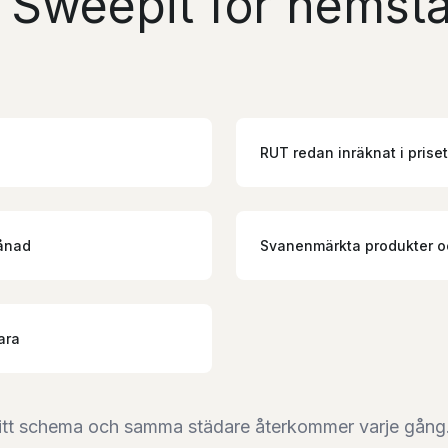
a Sweepit för hemstä
RUT redan inräknat i priset
månad
Svanenmärkta produkter o
ara
r ditt schema och samma städare återkommer varje gång