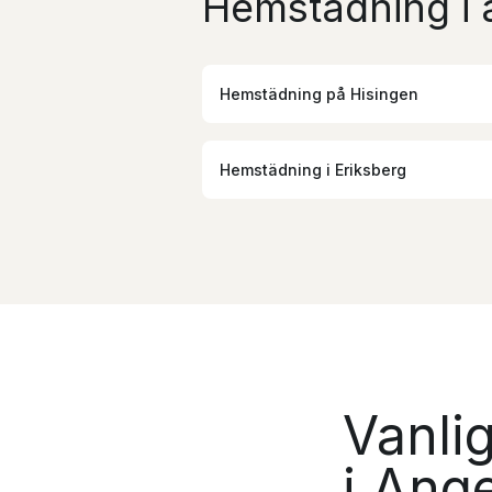
Hemstädning i 
Hemstädning
på
Hisingen
Hemstädning
i
Eriksberg
Vanli
i Ang